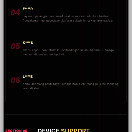
F****R
Layanan pelanggan responsif saat saya membutuhkan bantuan.
Pengalaman menggunakan platform sejauh ini cukup memuaskan.
K****S
akses cepat, dan informasi pertandingan selalu diperbarui. Sangat
nyaman digunakan setiap hari.
L****E
Kalau ada yang pasti bayar kenapa harus cari yang gk jelas mending
main di sini.
DEVICE
SUPPORT
SECTION 05