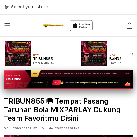
Skip to
Select your store
content
Cart
NEW
NEW
TRIBUN855
BANDAR BOLA
From RM169.00
From RM99.00
TATISTIK KEMENANGAN
★ TRIBUN855 🥅 TEMPAT PASANG TARUHAN BOLA MIXPARLAY DUKUNG TEAM FAVORITMU DISINI
⚽ TRIBUN855
AGEN MIXPARLAY
TRIBUN855
📊
n Bola MIXPARLAY Dukung Team Favoritmu Disini
TRIBUN855
🥅 Tempat Pasang Taruhan Bola MIXP
04
LIVE
TRIBUN855 🥅 Tempat Pasang
Taruhan Bola MIXPARLAY Dukung
Team Favoritmu Disini
SKU:
F895EZ28719Z
Barcode:
F895EZ28719Z