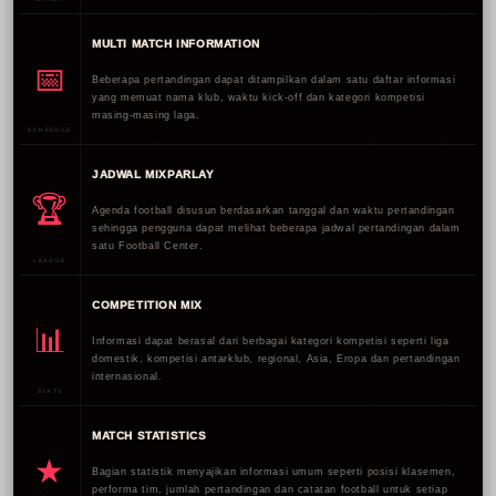
MULTI MATCH INFORMATION
📅
Beberapa pertandingan dapat ditampilkan dalam satu daftar informasi
yang memuat nama klub, waktu kick-off dan kategori kompetisi
masing-masing laga.
JADWAL MIXPARLAY
🏆
Agenda football disusun berdasarkan tanggal dan waktu pertandingan
sehingga pengguna dapat melihat beberapa jadwal pertandingan dalam
satu Football Center.
COMPETITION MIX
📊
Informasi dapat berasal dari berbagai kategori kompetisi seperti liga
domestik, kompetisi antarklub, regional, Asia, Eropa dan pertandingan
internasional.
MATCH STATISTICS
★
Bagian statistik menyajikan informasi umum seperti posisi klasemen,
performa tim, jumlah pertandingan dan catatan football untuk setiap