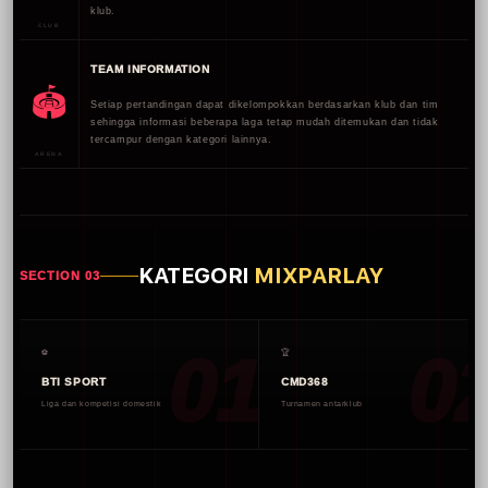
klub.
TEAM INFORMATION
🏟
Setiap pertandingan dapat dikelompokkan berdasarkan klub dan tim
sehingga informasi beberapa laga tetap mudah ditemukan dan tidak
tercampur dengan kategori lainnya.
KATEGORI
MIXPARLAY
SECTION 03
⚽
🏆
BTI SPORT
CMD368
Liga dan kompetisi domestik
Turnamen antarklub