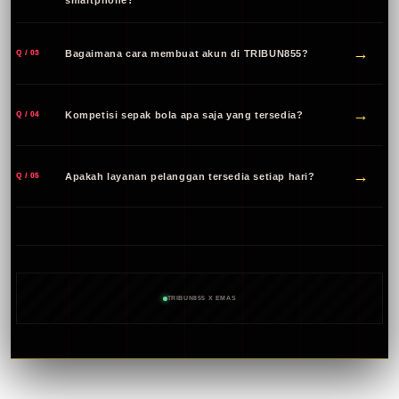
smartphone?
Bagaimana cara membuat akun di TRIBUN855?
Q / 03
Kompetisi sepak bola apa saja yang tersedia?
Q / 04
Apakah layanan pelanggan tersedia setiap hari?
Q / 05
TRIBUN855 X EMAS