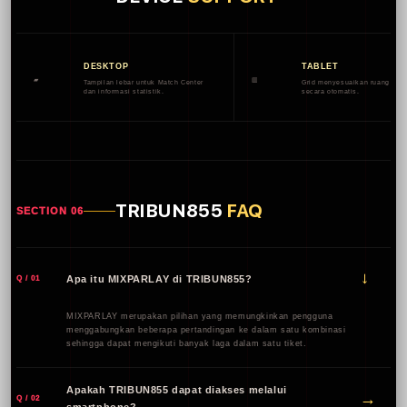
DESKTOP
TABLET
▰
▥
Tampilan lebar untuk Match Center
Grid menyesuaikan ruang laya
dan informasi statistik.
secara otomatis.
TRIBUN855
FAQ
SECTION 06
Apa itu MIXPARLAY di TRIBUN855?
Q / 01
MIXPARLAY merupakan pilihan yang memungkinkan pengguna
menggabungkan beberapa pertandingan ke dalam satu kombinasi
sehingga dapat mengikuti banyak laga dalam satu tiket.
Apakah TRIBUN855 dapat diakses melalui
Q / 02