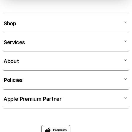
S
i
n
Shop
g
l
Mac
e
Services
iPad
c
o
iPhone
Support
About
l
Watch
Financing
u
Music
Trade-In
About Switch
Policies
m
TV & Home
AppleCare+
Contact Us
n
a
Accessories
Career
Privacy Policy
Apple Premium Partner
c
Track My Order
Terms & Conditions
c
Gift Card Terms & Conditions
At Switch, we place advocacy and education as our
o
Return & Refund Policy
priorities to uplift communities and share our love for
r
technology.