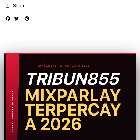
TRIBUN855
TRI
Share
🥅
🥅
Tempat
Temp
Pasang
Pasa
Taruhan
Taru
Bola
Bola
MIXPARLAY
MIX
Dukung
Duku
Team
Tea
Favoritmu
Favo
Disini
Disini
MIXPARLAY TERPERCAYA 2026
TRIBUN855
MIXPARLAY
TEMPAT TARUHAN MIXPARLAY
TERPERCAY
A 2026