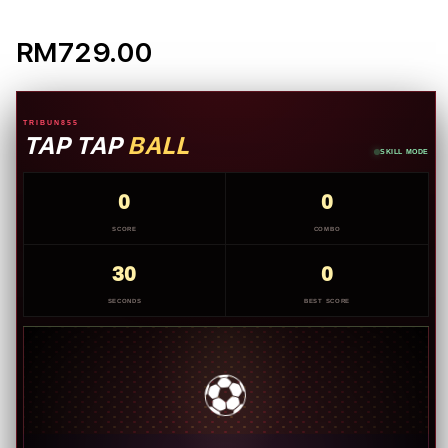
RM729.00
TRIBUN855
TAP TAP
BALL
SKILL MODE
0
0
SCORE
COMBO
30
0
SECONDS
BEST SCORE
⚽