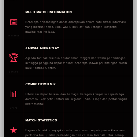
MULTI MATCH INFORMATION
📅
Beberapa pertandingan dapat ditampilkan dalam satu daftar informasi
yang memuat nama klub, waktu kick-off dan kategori kompetisi
masing-masing laga.
JADWAL MIXPARLAY
🏆
Agenda football disusun berdasarkan tanggal dan waktu pertandingan
sehingga pengguna dapat melihat beberapa jadwal pertandingan dalam
satu Football Center.
COMPETITION MIX
📊
Informasi dapat berasal dari berbagai kategori kompetisi seperti liga
domestik, kompetisi antarklub, regional, Asia, Eropa dan pertandingan
internasional.
MATCH STATISTICS
★
Bagian statistik menyajikan informasi umum seperti posisi klasemen,
performa tim, jumlah pertandingan dan catatan football untuk setiap